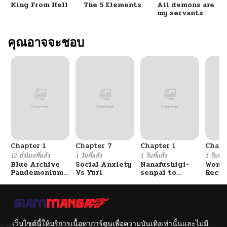
King From Hell
The 5 Elements
All demons are
my servants
คุณอาจจะชอบ
Chapter 1
Chapter 7
Chapter 1
Chapt
12 ชั่วโมงที่แล้ว
1 วันที่แล้ว
1 วันที่แล้ว
1 วันที่แ
Blue Archive
Social Anxiety
Nanafushigi-
Wome
Pandemonium
Vs Yuri
senpai to
Recru
Vacation By
Tetsujin-kun
Train
Hayashiya
Cente
เว็บไซต์นี้ให้บริการเนื้อหาการ์ตูนเพื่อความบันเทิงเท่านั้นและไม่มี