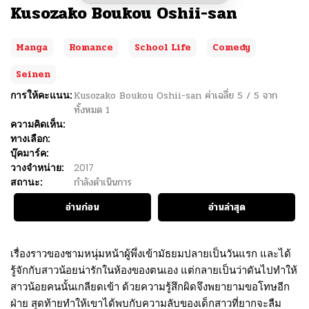
Kusozako Boukou Oshii-san
Manga
Romance
School Life
Comedy
Seinen
การให้คะแนน:
Kusozako Boukou Oshii-san
ค่าเฉลี่ย
5
/
5
จาก
ทั้งหมด
1
ความคิดเห็น:
ทางเลือก:
บุ๊คมาร์ค:
วางจำหน่าย:
2017
สถานะ:
กำลังดำเนินการ
อ่านก่อน
อ่านล่าสุด
เรื่องราวของชามหนุ่มหน้าผู้พึ่งเข้ามัธยมปลายเป็นวันแรก และได้
รู้จักกับสาวน้อยน่ารักในห้องของตนเอง แต่กลายเป็นว่าดันไปทำให้
สาวน้อยคนนั้นเกลียดเข้า ด้วยความรู้สึกผิดจึงพยายามขอโทษอีก
ฝ่าย สุดท้ายทำให้เขาได้พบกับความลับของเด็กสาวที่ยากจะลืม