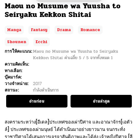
Maou no Musume wa Yuusha to
Seiryaku Kekkon Shitai
Manga
Fantasy
Drama
Romance
Shounen
Ecchi
การให้คะแนน:
Maou no Musume wa Yuusha to Seiryaku
Kekkon Shitai
ค่าเฉลี่ย
5
/
5
จากทั้งหมด
1
ความคิดเห็น:
ทางเลือก:
บุ๊คมาร์ค:
วางจำหน่าย:
2017
สถานะ:
กำลังดำเนินการ
อ่านก่อน
อ่านล่าสุด
สงครามระหว่าง[อีเดล]ประเทศของเผ่าปีศาจ และอาณาจักร[เอตัว
ล์] ประเทศของเผ่ามนุษย์ ได้ดำเนินมาอย่างยาวนาน จนกระทั่ง
ราชาปีศาจได้เสนอการเจรจาสันติภาพและได้ส่ง เจ้าหญิงปีศาจ [ลี