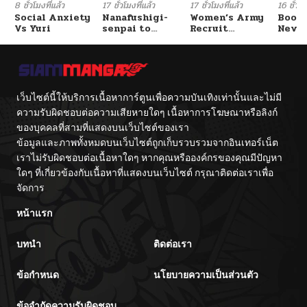
8 ชั่วโมงที่แล้ว
17 ชั่วโมงที่แล้ว
17 ชั่วโมงที่แล้ว
16 ชั่วโม
Social Anxiety
Nanafushigi-
Women’s Army
Booty
Vs Yuri
senpai to
Recruit
Never
Tetsujin-kun
Training
With
Center
Fight
เว็บไซต์นี้ให้บริการเนื้อหาการ์ตูนเพื่อความบันเทิงเท่านั้นและไม่มี
ความรับผิดชอบต่อความเสียหายใดๆ เนื้อหาการโฆษณาหรือลิงก์
ของบุคคลที่สามที่แสดงบนเว็บไซต์ของเรา
ข้อมูลและภาพทั้งหมดบนเว็บไซต์ถูกเก็บรวบรวมจากอินเทอร์เน็ต
เราไม่รับผิดชอบต่อเนื้อหาใดๆ หากคุณหรือองค์กรของคุณมีปัญหา
ใดๆ ที่เกี่ยวข้องกับเนื้อหาที่แสดงบนเว็บไซต์ กรุณาติดต่อเราเพื่อ
จัดการ
หน้าแรก
บทนำ
ติดต่อเรา
ข้อกำหนด
นโยบายความเป็นส่วนตัว
ข้อจำกัดความรับผิดชอบ