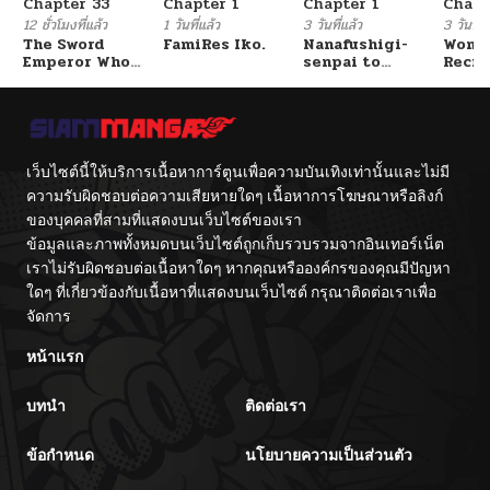
Chapter 33
Chapter 1
Chapter 1
Chapt
ตอนที่ 45
09/20/2025
12 ชั่วโมงที่แล้ว
1 วันที่แล้ว
3 วันที่แล้ว
3 วันที่แ
The Sword
FamiRes Iko.
Nanafushigi-
Wome
Emperor Who
senpai to
Recru
ตอนที่ 44
09/20/2025
Surpasses His
Tetsujin-kun
Train
Previous Life
Cente
จักรพรรดิเทพดาบ
ผงาดเหนือชาติภพ
ตอนที่ 43
09/20/2025
เว็บไซต์นี้ให้บริการเนื้อหาการ์ตูนเพื่อความบันเทิงเท่านั้นและไม่มี
ตอนที่ 42
09/20/2025
ความรับผิดชอบต่อความเสียหายใดๆ เนื้อหาการโฆษณาหรือลิงก์
ของบุคคลที่สามที่แสดงบนเว็บไซต์ของเรา
ข้อมูลและภาพทั้งหมดบนเว็บไซต์ถูกเก็บรวบรวมจากอินเทอร์เน็ต
ตอนที่ 41
09/20/2025
เราไม่รับผิดชอบต่อเนื้อหาใดๆ หากคุณหรือองค์กรของคุณมีปัญหา
ใดๆ ที่เกี่ยวข้องกับเนื้อหาที่แสดงบนเว็บไซต์ กรุณาติดต่อเราเพื่อ
ตอนที่ 40
09/20/2025
จัดการ
หน้าแรก
ตอนที่ 39
09/20/2025
บทนำ
ติดต่อเรา
ตอนที่ 38
09/20/2025
ข้อกำหนด
นโยบายความเป็นส่วนตัว