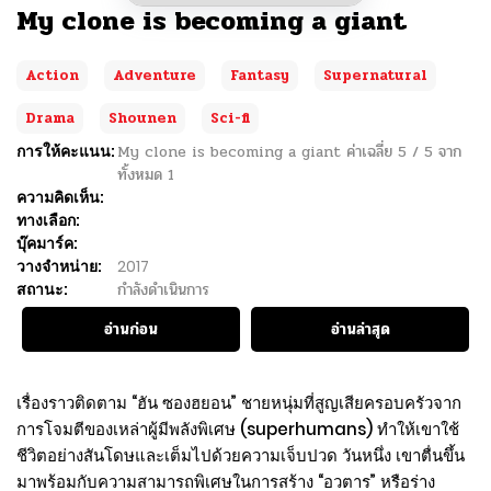
My clone is becoming a giant
Action
Adventure
Fantasy
Supernatural
Drama
Shounen
Sci-fi
การให้คะแนน:
My clone is becoming a giant
ค่าเฉลี่ย
5
/
5
จาก
ทั้งหมด
1
ความคิดเห็น:
ทางเลือก:
บุ๊คมาร์ค:
วางจำหน่าย:
2017
สถานะ:
กำลังดำเนินการ
อ่านก่อน
อ่านล่าสุด
เรื่องราวติดตาม “ฮัน ซองฮยอน” ชายหนุ่มที่สูญเสียครอบครัวจาก
การโจมตีของเหล่าผู้มีพลังพิเศษ (superhumans) ทำให้เขาใช้
ชีวิตอย่างสันโดษและเต็มไปด้วยความเจ็บปวด วันหนึ่ง เขาตื่นขึ้น
มาพร้อมกับความสามารถพิเศษในการสร้าง “อวตาร” หรือร่าง