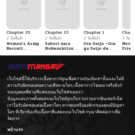
Chapter 23
Chapter 15
Chapter 1
Chapt
2 วันที่แล้ว
2 วันที่แล้ว
3 วันที่แล้ว
3 วันที่แ
Women’s Army
Sabori nara
Ore Seijo ~Ore
Never
Recruit
Hokenshitsu
ga Seijo de
Frien
Training
de Douzo?
Omae Akuyaku
Center
Reijou Saikyou
Tag Otome
Game Kanzen
Kouryaku
Itashimasu wa~
เว็บไซต์นี้ให้บริการเนื้อหาการ์ตูนเพื่อความบันเทิงเท่านั้นและไม่มี
ความรับผิดชอบต่อความเสียหายใดๆ เนื้อหาการโฆษณาหรือลิงก์
ของบุคคลที่สามที่แสดงบนเว็บไซต์ของเรา
ข้อมูลและภาพทั้งหมดบนเว็บไซต์ถูกเก็บรวบรวมจากอินเทอร์เน็ต
เราไม่รับผิดชอบต่อเนื้อหาใดๆ หากคุณหรือองค์กรของคุณมีปัญหา
ใดๆ ที่เกี่ยวข้องกับเนื้อหาที่แสดงบนเว็บไซต์ กรุณาติดต่อเราเพื่อ
จัดการ
หน้าแรก