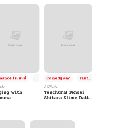
+4
+4
+3
ance โรแมนซ์
Adult ผู้ใหญ่
Comedy ตลก
Fantasy แฟนตาซี
แล้ว
1 ปีที่แล้ว
ying with
Tenchura! Tensei
umma
Shitara Slime Datta
Ken