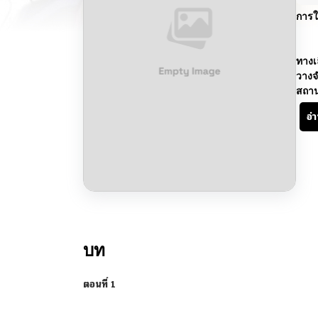
การใ
ทางเ
วางจ
สถา
อ่
บท
ตอนที่ 1