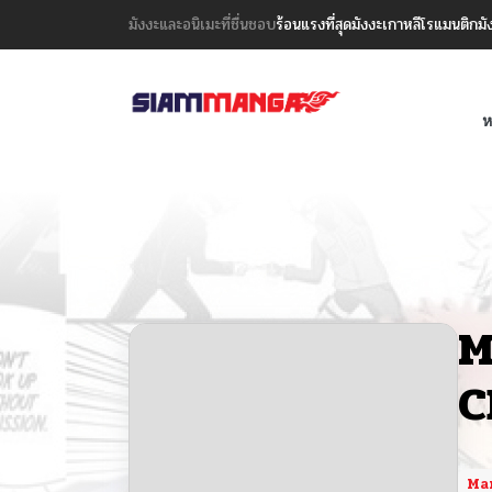
มังงะและอนิเมะที่ชื่นชอบ
ร้อนแรงที่สุด
มังงะเกาหลี
โรแมนติก
มั
ห
M
C
Ma