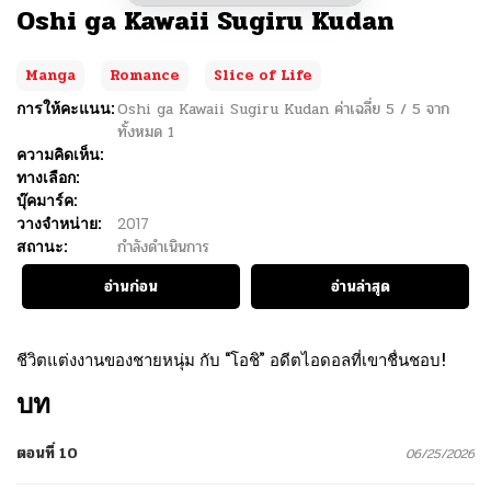
Oshi ga Kawaii Sugiru Kudan
Manga
Romance
Slice of Life
การให้คะแนน:
Oshi ga Kawaii Sugiru Kudan
ค่าเฉลี่ย
5
/
5
จาก
ทั้งหมด
1
ความคิดเห็น:
ทางเลือก:
บุ๊คมาร์ค:
วางจำหน่าย:
2017
สถานะ:
กำลังดำเนินการ
อ่านก่อน
อ่านล่าสุด
ชีวิตแต่งงานของชายหนุ่ม กับ “โอชิ” อดีตไอดอลที่เขาชื่นชอบ!
บท
ตอนที่ 10
06/25/2026