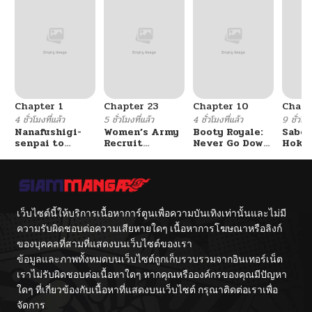
Chapter 1
Chapter 23
Chapter 10
Chapt
4 ชั่วโมงที่แล้ว
5 ชั่วโมงที่แล้ว
4 ชั่วโมงที่แล้ว
9 ชั่วโมง
Nanafushigi-
Women’s Army
Booty Royale:
Sabor
senpai to
Recruit
Never Go Down
Hoken
Tetsujin-kun
Training
Without A
de Do
Center
Fight!
เว็บไซต์นี้ให้บริการเนื้อหาการ์ตูนเพื่อความบันเทิงเท่านั้นและไม่มี
ความรับผิดชอบต่อความเสียหายใดๆ เนื้อหาการโฆษณาหรือลิงก์
ของบุคคลที่สามที่แสดงบนเว็บไซต์ของเรา
ข้อมูลและภาพทั้งหมดบนเว็บไซต์ถูกเก็บรวบรวมจากอินเทอร์เน็ต
เราไม่รับผิดชอบต่อเนื้อหาใดๆ หากคุณหรือองค์กรของคุณมีปัญหา
ใดๆ ที่เกี่ยวข้องกับเนื้อหาที่แสดงบนเว็บไซต์ กรุณาติดต่อเราเพื่อ
จัดการ