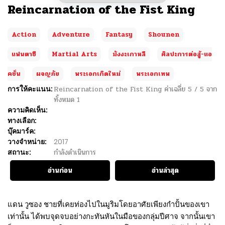
Reincarnation of the Fist King
Action
Adventure
Fantasy
Shounen
แฟนตาซี
Martial Arts
มังงะเกาหลี
ศิลปะการต่อสู้-แอ
คชั่น
ผจญภัย
พระเอกเกิดใหม่
พระเอกเทพ
การให้คะแนน:
Reincarnation of the Fist King
ค่าเฉลี่ย
5
/
5
จาก
ทั้งหมด
1
ความคิดเห็น:
ทางเลือก:
บุ๊คมาร์ค:
วางจำหน่าย:
2017
สถานะ:
กำลังดำเนินการ
อ่านก่อน
อ่านล่าสุด
แดน วูซอง ชายที่เคยท่องไปในมูริมโดยอาศัยเพียงกำปั้นของเขา
เท่านั้น ได้พบจุดจบอย่างกะทันหันในมือของกลุ่มปีศาจ จากนั้นเขา