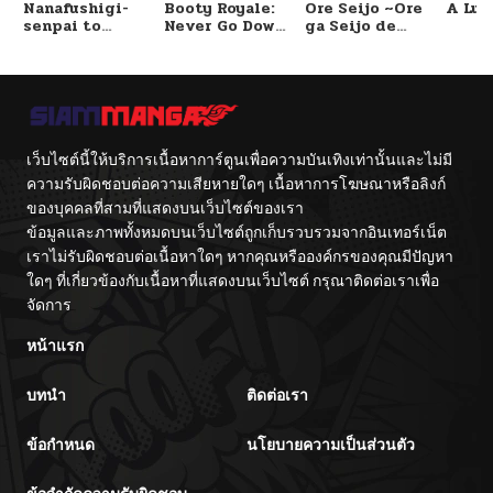
Nanafushigi-
Booty Royale:
Ore Seijo ~Ore
A Luc
senpai to
Never Go Down
ga Seijo de
ตอนที่ 32
05/12/2026
Tetsujin-kun
Without A
Omae Akuyaku
Fight!
Reijou Saikyou
Tag Otome
Game Kanzen
ตอนที่ 31
05/12/2026
Kouryaku
Itashimasu wa~
ตอนที่ 30
เว็บไซต์นี้ให้บริการเนื้อหาการ์ตูนเพื่อความบันเทิงเท่านั้นและไม่มี
05/12/2026
ความรับผิดชอบต่อความเสียหายใดๆ เนื้อหาการโฆษณาหรือลิงก์
ของบุคคลที่สามที่แสดงบนเว็บไซต์ของเรา
ตอนที่ 29
05/12/2026
ข้อมูลและภาพทั้งหมดบนเว็บไซต์ถูกเก็บรวบรวมจากอินเทอร์เน็ต
เราไม่รับผิดชอบต่อเนื้อหาใดๆ หากคุณหรือองค์กรของคุณมีปัญหา
ตอนที่ 28
ใดๆ ที่เกี่ยวข้องกับเนื้อหาที่แสดงบนเว็บไซต์ กรุณาติดต่อเราเพื่อ
05/12/2026
จัดการ
ตอนที่ 27
05/12/2026
หน้าแรก
บทนำ
ติดต่อเรา
ตอนที่ 26
05/12/2026
ข้อกำหนด
นโยบายความเป็นส่วนตัว
ตอนที่ 25
05/12/2026