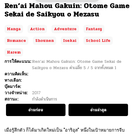
Ren’ai Mahou Gakuin: Otome Game
Sekai de Saikyou o Mezasu
Manga
Action
Adventure
Fantasy
Romance
Shounen
Isekai
School Life
Harem
การให้คะแนน:
Ren’ai Mahou Gakuin: Otome Game Sekai de
Saikyou o Mezasu
ค่าเฉลี่ย
5
/
5
จากทั้งหมด
1
ความคิดเห็น:
ทางเลือก:
บุ๊คมาร์ค:
วางจำหน่าย:
2017
สถานะ:
กำลังดำเนินการ
อ่านก่อน
อ่านล่าสุด
เมื่อรู้สึกตัว ก็ได้มาเกิดใหม่เป็น “อาริอุส” หนึ่งในเป้าหมายการจีบ