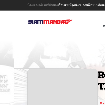
มังงะและอนิเมะที่ชื่นชอบ
ร้อนแรงที่สุด
มังงะเกาหลี
โรแมนติก
มั
ห
R
T
Ma