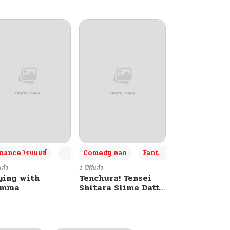
+4
+4
+3
ance โรแมนซ์
Adult ผู้ใหญ่
Comedy ตลก
Fantasy แฟนตาซี
แล้ว
1 ปีที่แล้ว
ying with
Tenchura! Tensei
umma
Shitara Slime Datta
Ken