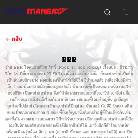
กลับ
RRR
อ่าน RRR ร็อคแอนด์โรล ริกกี้ (Rock ‘n’ Roll Ricky) เรื่องย่อ : อิวามากุ
ริกิทาโร่ ปีนี้เขาอายุครบ 27 ปีบริบูรณ์แล้ว แต่ก็ยังไม่มีอาชีพอะไรทำที่เป็นชิน
เป็นอันเลยสักอย่าง พ่อแม่ของริกิทาโร่เสียชีวิต ไปหมดแล้ว เหลือเพียงพี่สาว
อีก 1 คน ที่แต่งงานมีสามีและลูกไปแล้ว ด้วยความที่เป็นคนชอบหนีความจริง
ของชีวิต เป็นคนไม่เอาไหน จึงทำให้แฟนสาวของเขาทิ้งเขาไป เขาจึงไปดื่ม
เหล้าจนเมา แล้วไปมีเรื่องกับพวกนักเลง ในขณะที่โดยยำอยู่นั้น ลูกฮึดลูก
สุดท้ายที่ปล่อยไปโดนพวกนักเลง ทำให้บิ๊กสโตน ธันเดอร์ (โออิชิ ไรตะ) อดีต
แชมเปี้ยนโลกมวยสากล 3 สมัย ที่บังเอิญมานั่งดื่มเหล้าอยู่ที่ร้านเดียวกันเห็น
และทึ่งในความสามารถของเขา ริกิทาโร่พยายามเปลี่ยนลุคตัวเองใหม่ และตั้งใจ
จะเป็นนักดนตรีแนวร็อคแอนด์โรล์มืออาชีพให้ได้ เขาจึงฝึกกีต้าร์อย่ากหนัก
พร้อมเพื่อนรุ่นน้อง อีก 2 คน (อาซาอิ ซึกาสะ และ นากามุระ โคอิจิ) และเปิด