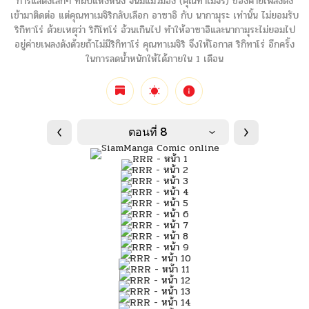
การแสดงเล็กๆ ที่ผับแห่งหนึ่ง จนมีแมวมอง (คุณทาเมจิริ) ของค่ายเพลงดัง
เข้ามาติดต่อ แต่คุณทาเมจิริกลับเลือก อาซาอิ กับ นากามุระ เท่านั้น ไม่ยอมรับ
ริกิทาโร่ ด้วยเหตุว่า ริกิโทโร่ อ้วนเกินไป ทำให้อาซาอิและนากามุระไม่ยอมไป
อยู่ค่ายเพลงดังด้วยถ้าไม่มีริกิทาโร่ คุณทาเมจิริ จึงให้โอกาส ริกิทาโร่ อีกครั้ง
ในการลดน้ำหนักให้ได้ภายใน 1 เดือน
ตอนที่ 8