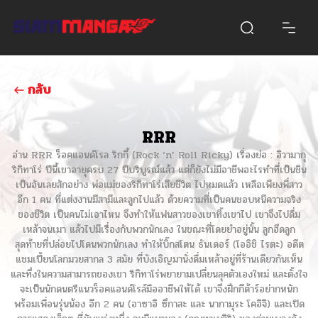
กลับ
RRR
อ่าน RRR ร็อคแอนด์โรล ริกกี้ (Rock ‘n’ Roll Ricky) เรื่องย่อ : อิวามากุ
ริกิทาโร่ ปีนี้เขาอายุครบ 27 ปีบริบูรณ์แล้ว แต่ก็ยังไม่มีอาชีพอะไรทำที่เป็นชิน
เป็นอันเลยสักอย่าง พ่อแม่ของริกิทาโร่เสียชีวิต ไปหมดแล้ว เหลือเพียงพี่สาว
อีก 1 คน ที่แต่งงานมีสามีและลูกไปแล้ว ด้วยความที่เป็นคนชอบหนีความจริง
ของชีวิต เป็นคนไม่เอาไหน จึงทำให้แฟนสาวของเขาทิ้งเขาไป เขาจึงไปดื่ม
เหล้าจนเมา แล้วไปมีเรื่องกับพวกนักเลง ในขณะที่โดยยำอยู่นั้น ลูกฮึดลูก
สุดท้ายที่ปล่อยไปโดนพวกนักเลง ทำให้บิ๊กสโตน ธันเดอร์ (โออิชิ ไรตะ) อดีต
แชมเปี้ยนโลกมวยสากล 3 สมัย ที่บังเอิญมานั่งดื่มเหล้าอยู่ที่ร้านเดียวกันเห็น
และทึ่งในความสามารถของเขา ริกิทาโร่พยายามเปลี่ยนลุคตัวเองใหม่ และตั้งใจ
จะเป็นนักดนตรีแนวร็อคแอนด์โรล์มืออาชีพให้ได้ เขาจึงฝึกกีต้าร์อย่ากหนัก
พร้อมเพื่อนรุ่นน้อง อีก 2 คน (อาซาอิ ซึกาสะ และ นากามุระ โคอิจิ) และเปิด