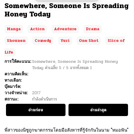
Somewhere, Someone Is Spreading
Honey Today
Manga
Action
Adventure
Drama
Shounen
Comedy
Yuri
One Shot
Slice of
Life
การให้คะแนน:
Somewhere, Someone Is Spreading Honey
Today
ค่าเฉลี่ย
5
/
5
จากทั้งหมด
1
ความคิดเห็น:
ทางเลือก:
บุ๊คมาร์ค:
วางจำหน่าย:
2017
สถานะ:
กำลังดำเนินการ
อ่านก่อน
อ่านล่าสุด
พี่สาวของนิชูถูกฆาตกรรมโดยมือสังหารที่รู้จักกันในนาม “หมอฟัน”