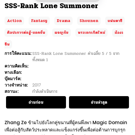
SSS-Rank Lone Summoner
Action
Fantasy
Drama
Shounen
แฟนตาซี
ศิลปะการต่อสู้-แอคชั่น
ผจญภัย
พระเอกเกิดใหม่
มังงะ
จีน
การให้คะแนน:
SSS-Rank Lone Summoner
ค่าเฉลี่ย
5
/
5
จาก
ทั้งหมด
1
ความคิดเห็น:
ทางเลือก:
บุ๊คมาร์ค:
วางจำหน่าย:
2017
สถานะ:
กำลังดำเนินการ
อ่านก่อน
อ่านล่าสุด
Zhang Ze ข้ามไปยังโลกคู่ขนานที่ผู้คนพึ่งพา Magic Domain
เพื่อต่อสู้กับสัตว์ประหลาดและแข็งแกร่งขึ้นเพื่อต่อต้านการบุกรุก