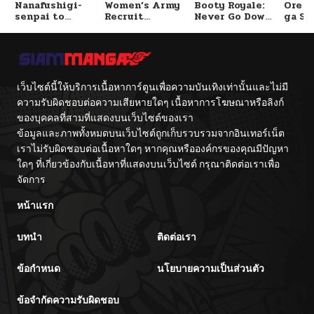
Nanafushigi-
Women’s Army
Booty Royale:
Ore S
senpai to
Recruit
Never Go Down
ga Se
ตอนที่ 133
06/02/2025
Tetsujin-kun
Training
Without A
Omae
Center
Fight!
Reijo
Tag 
Game
ตอนที่ 132
05/28/2025
Kour
Itash
เว็บไซต์นี้ให้บริการเนื้อหาการ์ตูนเพื่อความบันเทิงเท่านั้นและไม่มี
ตอนที่ 131
05/22/2025
ความรับผิดชอบต่อความเสียหายใดๆ เนื้อหาการโฆษณาหรือลิงก์
ของบุคคลที่สามที่แสดงบนเว็บไซต์ของเรา
ข้อมูลและภาพทั้งหมดบนเว็บไซต์ถูกเก็บรวบรวมจากอินเทอร์เน็ต
ตอนที่ 130
05/08/2025
เราไม่รับผิดชอบต่อเนื้อหาใดๆ หากคุณหรือองค์กรของคุณมีปัญหา
ใดๆ ที่เกี่ยวข้องกับเนื้อหาที่แสดงบนเว็บไซต์ กรุณาติดต่อเราเพื่อ
ตอนที่ 129
05/08/2025
จัดการ
หน้าแรก
ตอนที่ 128
05/08/2025
บทนำ
ติดต่อเรา
ตอนที่ 127
05/08/2025
ข้อกำหนด
นโยบายความเป็นส่วนตัว
ตอนที่ 126
05/08/2025
ข้อจำกัดความรับผิดชอบ