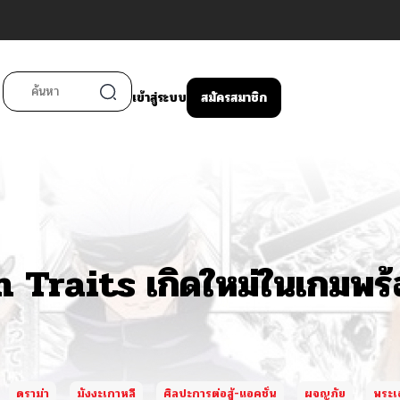
เข้าสู่ระบบ
สมัครสมาชิก
Traits เกิดใหม่ในเกมพร้
ดราม่า
มังงะเกาหลี
ศิลปะการต่อสู้-แอคชั่น
ผจญภัย
พระเ