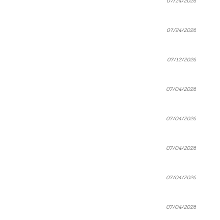
07/24/2026
07/24/2026
07/12/2026
07/04/2026
07/04/2026
07/04/2026
07/04/2026
07/04/2026