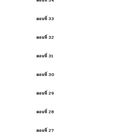
ตอนที่ 34
ตอนที่ 33
ตอนที่ 32
ตอนที่ 31
ตอนที่ 30
ตอนที่ 29
ตอนที่ 28
ตอนที่ 27