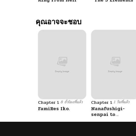
ตอนที่ 11
คุณอาจจะชอบ
ตอนที่ 10
ตอนที่ 9
ตอนที่ 8
ตอนที่ 7
8 ชั่วโมงที่แล้ว
1 วันที่แล้ว
ตอนที่ 6
Chapter 1
Chapter 1
FamiRes Iko.
Nanafushigi-
senpai to
Tetsujin-kun
ตอนที่ 5