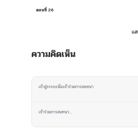
ตอนที่ 26
ตอนที่ 25
แส
ตอนที่ 24
ความคิดเห็น
ตอนที่ 23
ไม่มีความคิดเห็น
ตอนที่ 22
เข้าสู่ระบบเพื่อเข้าร่วมการสนทนา
ตอนที่ 21
เข้าร่วมการสนทนา...
ตอนที่ 20