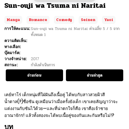
Sun-ouji wa Tsuma ni Naritai
Manga
Romance
Comedy
Seinen
Yaoi
การให้คะแนน:
Sun-ouji wa Tsuma ni Naritai
ค่าเฉลี่ย
5
/
5
จาก
ทั้งหมด
1
ความคิดเห็น:
ทางเลือก:
บุ๊คมาร์ค:
วางจำหน่าย:
2017
สถานะ:
กำลังดำเนินการ
อ่านก่อน
อ่านล่าสุด
เคย์ทาโร่ เด็กหนุ่มที่ใฝ่ฝันถึงเนื้อคู่ ได้พบกับสาวสวยผิวสี
น้ำตาล(?)ชื่อซัน ดูเหมือนว่าเมื่อครั้งยังเด็ก เขาเคยสัญญาว่าจะ
แต่งงานกับซันไว้ด้วย—และที่น่าตกใจก็คือ เขาคือเจ้าชาย
อาณาจักร! แล้วทั้งสองจะได้พบเนื้อคู่ของกันและกันหรือไม่!?
บท