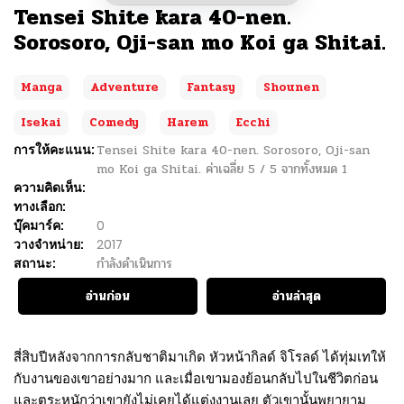
Tensei Shite kara 40-nen.
Sorosoro, Oji-san mo Koi ga Shitai.
Manga
Adventure
Fantasy
Shounen
Isekai
Comedy
Harem
Ecchi
การให้คะแนน:
Tensei Shite kara 40-nen. Sorosoro, Oji-san
mo Koi ga Shitai.
ค่าเฉลี่ย
5
/
5
จากทั้งหมด
1
ความคิดเห็น:
ทางเลือก:
บุ๊คมาร์ค:
0
วางจำหน่าย:
2017
สถานะ:
กำลังดำเนินการ
อ่านก่อน
อ่านล่าสุด
สี่สิบปีหลังจากการกลับชาติมาเกิด หัวหน้ากิลด์ จิโรลด์ ได้ทุ่มเทให้
กับงานของเขาอย่างมาก และเมื่อเขามองย้อนกลับไปในชีวิตก่อน
และตระหนักว่าเขายังไม่เคยได้แต่งงานเลย ตัวเขานั้นพยายาม