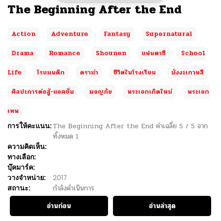
The Beginning After the End
Action
Adventure
Fantasy
Supernatural
Drama
Romance
Shounen
แฟนตาซี
School
Life
โรแมนติก
ดราม่า
ชีวิตในโรงเรียน
มังงะเกาหลี
ศิลปะการต่อสู้-แอคชั่น
ผจญภัย
พระเอกเกิดใหม่
พระเอก
เทพ
การให้คะแนน:
The Beginning After the End
ค่าเฉลี่ย
5
/
5
จาก
ทั้งหมด
1
ความคิดเห็น:
ทางเลือก:
บุ๊คมาร์ค:
วางจำหน่าย:
2017
สถานะ:
กำลังดำเนินการ
อ่านก่อน
อ่านล่าสุด