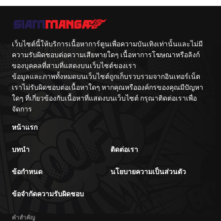
General ย้อนเวลา
Surpasses His
Train
มาเป็นจอมพลสหรัฐ
Previous Life
Cente
จักรพรรดิเทพดาบ
ผงาดเหนือชาติภพ
ตอนที่ 1
11/27/2024
เว็บไซต์นี้ให้บริการเนื้อหาการ์ตูนเพื่อความบันเทิงเท่านั้นและไม่มี
ความรับผิดชอบต่อความเสียหายใดๆ เนื้อหาการโฆษณาหรือลิงก์
ของบุคคลที่สามที่แสดงบนเว็บไซต์ของเรา
ข้อมูลและภาพทั้งหมดบนเว็บไซต์ถูกเก็บรวบรวมจากอินเทอร์เน็ต
เราไม่รับผิดชอบต่อเนื้อหาใดๆ หากคุณหรือองค์กรของคุณมีปัญหา
ใดๆ ที่เกี่ยวข้องกับเนื้อหาที่แสดงบนเว็บไซต์ กรุณาติดต่อเราเพื่อ
จัดการ
หน้าแรก
บทนำ
ติดต่อเรา
ข้อกำหนด
นโยบายความเป็นส่วนตัว
ข้อจำกัดความรับผิดชอบ
คำสำคัญ