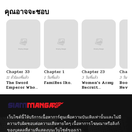
ตอนที่ 63
คุณอาจจะชอบ
02/25/2026
ตอนที่ 62
02/18/2026
ตอนที่ 61
02/10/2026
ตอนที่ 60
02/10/2026
Chapter 33
Chapter 1
Chapter 23
Chapt
ตอนที่ 59
02/10/2026
11 ชั่วโมงที่แล้ว
1 วันที่แล้ว
3 วันที่แล้ว
3 วันที่แ
The Sword
FamiRes Iko.
Women’s Army
Booty
Emperor Who
Recruit
Never
ตอนที่ 58
02/10/2026
Surpasses His
Training
With
Previous Life
Center
Fight
จักรพรรดิเทพดาบ
ผงาดเหนือชาติภพ
ตอนที่ 57
02/10/2026
เว็บไซต์นี้ให้บริการเนื้อหาการ์ตูนเพื่อความบันเทิงเท่านั้นและไม่มี
ตอนที่ 56
02/10/2026
ความรับผิดชอบต่อความเสียหายใดๆ เนื้อหาการโฆษณาหรือลิงก์
ของบุคคลที่สามที่แสดงบนเว็บไซต์ของเรา