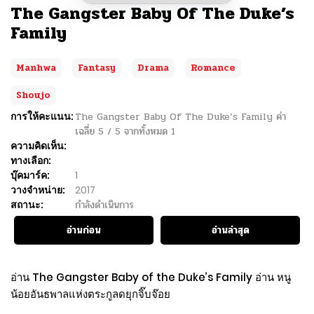
The Gangster Baby Of The Duke’s
Family
Manhwa
Fantasy
Drama
Romance
Shoujo
การให้คะแนน:
The Gangster Baby Of The Duke’s Family
ค่า
เฉลี่ย
5
/
5
จากทั้งหมด
1
ความคิดเห็น:
ทางเลือก:
บุ๊คมาร์ค:
1
วางจำหน่าย:
2017
สถานะ:
กำลังดำเนินการ
อ่านก่อน
อ่านล่าสุด
อ่าน The Gangster Baby of the Duke’s Family อ่าน หนู
น้อยอันธพาลแห่งตระกูลดยุกจิ๊บจ๊อย