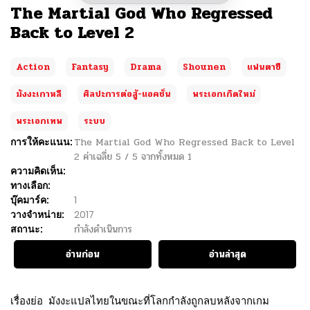
The Martial God Who Regressed
Back to Level 2
Action
Fantasy
Drama
Shounen
แฟนตาซี
มังงะเกาหลี
ศิลปะการต่อสู้-แอคชั่น
พระเอกเกิดใหม่
พระเอกเทพ
ระบบ
การให้คะแนน:
The Martial God Who Regressed Back to Level
2
ค่าเฉลี่ย
5
/
5
จากทั้งหมด
1
ความคิดเห็น:
ทางเลือก:
บุ๊คมาร์ค:
1
วางจำหน่าย:
2017
สถานะ:
กำลังดำเนินการ
อ่านก่อน
อ่านล่าสุด
เรื่องย่อ มังงะแปลไทยในขณะที่โลกกำลังถูกลบหลังจากเกม