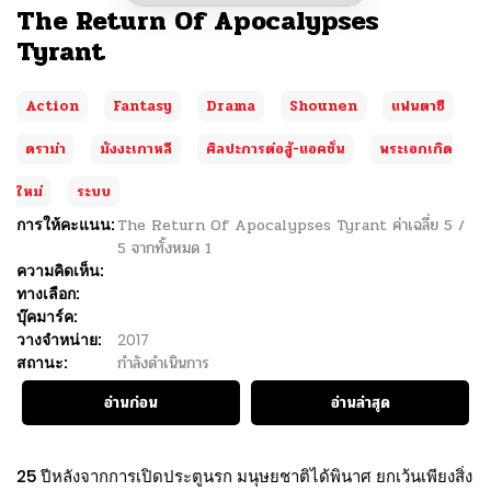
The Return Of Apocalypses
Tyrant
Action
Fantasy
Drama
Shounen
แฟนตาซี
ดราม่า
มังงะเกาหลี
ศิลปะการต่อสู้-แอคชั่น
พระเอกเกิด
ใหม่
ระบบ
การให้คะแนน:
The Return Of Apocalypses Tyrant
ค่าเฉลี่ย
5
/
5
จากทั้งหมด
1
ความคิดเห็น:
ทางเลือก:
บุ๊คมาร์ค:
วางจำหน่าย:
2017
สถานะ:
กำลังดำเนินการ
อ่านก่อน
อ่านล่าสุด
25 ปีหลังจากการเปิดประตูนรก มนุษยชาติได้พินาศ ยกเว้นเพียงสิ่ง