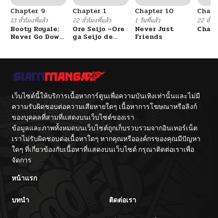
Chapter 9
Chapter 1
Chapter 10
Chapt
ตอนที่ 24
10/06/2024
13 ชั่วโมงที่แล้ว
22 ชั่วโมงที่แล้ว
1 วันที่แล้ว
22 ชั่วโม
Booty Royale:
Ore Seijo ~Ore
Never Just
Chang
Never Go Down
ga Seijo de
Friends
ตอนที่ 23
10/06/2024
Without A
Omae Akuyaku
Fight!
Reijou Saikyou
Tag Otome
Game Kanzen
ตอนที่ 22
10/06/2024
Kouryaku
Itashimasu wa~
ตอนที่ 21
เว็บไซต์นี้ให้บริการเนื้อหาการ์ตูนเพื่อความบันเทิงเท่านั้นและไม่มี
10/06/2024
ความรับผิดชอบต่อความเสียหายใดๆ เนื้อหาการโฆษณาหรือลิงก์
ของบุคคลที่สามที่แสดงบนเว็บไซต์ของเรา
ตอนที่ 20
10/06/2024
ข้อมูลและภาพทั้งหมดบนเว็บไซต์ถูกเก็บรวบรวมจากอินเทอร์เน็ต
เราไม่รับผิดชอบต่อเนื้อหาใดๆ หากคุณหรือองค์กรของคุณมีปัญหา
ตอนที่ 19
ใดๆ ที่เกี่ยวข้องกับเนื้อหาที่แสดงบนเว็บไซต์ กรุณาติดต่อเราเพื่อ
10/06/2024
จัดการ
ตอนที่ 18
10/06/2024
หน้าแรก
บทนำ
ติดต่อเรา
ตอนที่ 17
10/06/2024