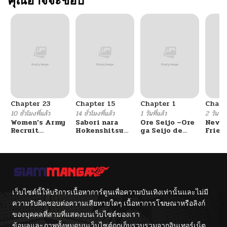
คุณอาจจะชอบ
ตอนที่ 110
11/16/2025
ตอนที่ 109
11/15/2025
ตอนที่ 108
11/14/2025
Chapter 23
Chapter 15
Chapter 1
Chapt
ตอนที่ 107
11/13/2025
10 ชั่วโมงที่แล้ว
14 ชั่วโมงที่แล้ว
1 วันที่แล้ว
2 วันที่แ
Women’s Army
Sabori nara
Ore Seijo ~Ore
Never
Recruit
Hokenshitsu
ga Seijo de
Frien
ตอนที่ 106
11/12/2025
Training
de Douzo?
Omae Akuyaku
Center
Reijou Saikyou
Tag Otome
Game Kanzen
ตอนที่ 105
11/12/2025
Kouryaku
Itashimasu wa~
ตอนที่ 104
เว็บไซต์นี้ให้บริการเนื้อหาการ์ตูนเพื่อความบันเทิงเท่านั้นและไม่มี
11/12/2025
ความรับผิดชอบต่อความเสียหายใดๆ เนื้อหาการโฆษณาหรือลิงก์
ของบุคคลที่สามที่แสดงบนเว็บไซต์ของเรา
ตอนที่ 103
11/12/2025
ข้อมูลและภาพทั้งหมดบนเว็บไซต์ถูกเก็บรวบรวมจากอินเทอร์เน็ต