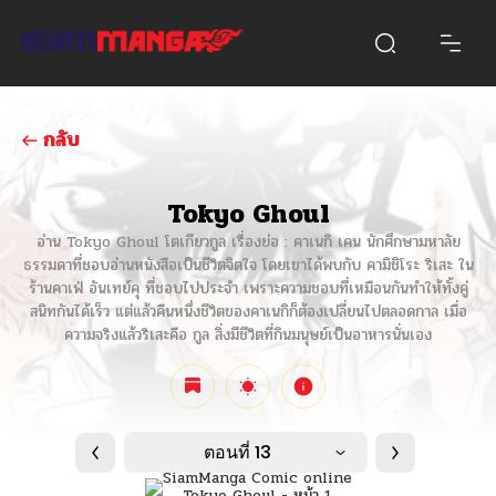
กลับ
Tokyo Ghoul
อ่าน Tokyo Ghoul โตเกียวกูล เรื่องย่อ : คาเนกิ เคน นักศึกษามหาลัย
ธรรมดาที่ชอบอ่านหนังสือเป็นชีวิตจิตใจ โดยเขาได้พบกับ คามิชิโระ ริเสะ ใน
ร้านคาเฟ่ อันเทย์คุ ที่ชอบไปประจำ เพราะความชอบที่เหมือนกันทำให้ทั้งคู่
สนิทกันได้เร็ว แต่แล้วคืนหนึ่งชีวิตของคาเนกิก็ต้องเปลี่ยนไปตลอดกาล เมื่อ
ความจริงแล้วริเสะคือ กูล สิ่งมีชีวิตที่กินมนุษย์เป็นอาหารนั่นเอง
ตอนที่ 13