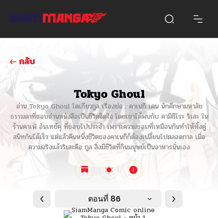
กลับ
Tokyo Ghoul
อ่าน Tokyo Ghoul โตเกียวกูล เรื่องย่อ : คาเนกิ เคน นักศึกษามหาลัย
ธรรมดาที่ชอบอ่านหนังสือเป็นชีวิตจิตใจ โดยเขาได้พบกับ คามิชิโระ ริเสะ ใน
ร้านคาเฟ่ อันเทย์คุ ที่ชอบไปประจำ เพราะความชอบที่เหมือนกันทำให้ทั้งคู่
สนิทกันได้เร็ว แต่แล้วคืนหนึ่งชีวิตของคาเนกิก็ต้องเปลี่ยนไปตลอดกาล เมื่อ
ความจริงแล้วริเสะคือ กูล สิ่งมีชีวิตที่กินมนุษย์เป็นอาหารนั่นเอง
ตอนที่ 86