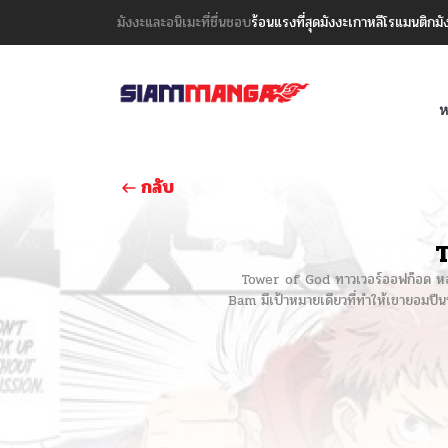
มังงะและอนิเมะที่ชื่นชอบ
ร้อนแรงที่สุด
มังงะเกาหลี
โรแมนติก
มั
ห
กลับ
T
Tower of God ทาวเวอร์ออฟก๊อด หอคอยเ
Bam มีเป้าหมายเดียวที่ทำให้เขายอมปีนหอ