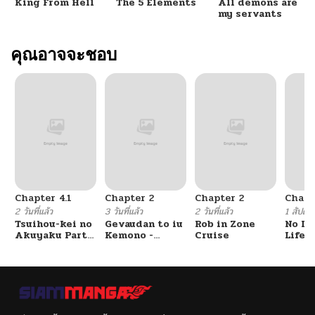
King From Hell
The 5 Elements
All demons are
ตอนที่ 5
10/05/2024
my servants
ตอนที่ 4
คุณอาจจะชอบ
10/05/2024
ตอนที่ 3
10/05/2024
ตอนที่ 2
10/05/2024
ตอนที่ 1
10/05/2024
Chapter 4.1
Chapter 2
Chapter 2
Chapt
2 วันที่แล้ว
3 วันที่แล้ว
2 วันที่แล้ว
1 สัปดาห์
Tsuihou-kei no
Gevaudan to iu
Rob in Zone
No Lil
Akuyaku Party
Kemono -
Cruise
Life!!
no Leader ni
Rougoku de
Tensei Shita
Onna wo
node, Zamaa
Musaboru Moto
Sareru Mae ni
Ningen no
Jibun o
Saikyou
Tsuihou
Monster wa,
Shimashita.:
Fukushuu no