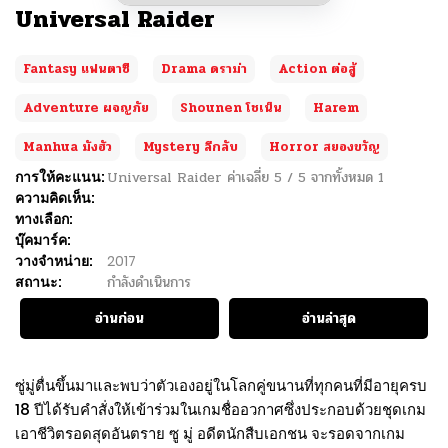
Universal Raider
Fantasy แฟนตาซี
Drama ดราม่า
Action ต่อสู้
Adventure ผจญภัย
Shounen โชเน็น
Harem
Manhua มังฮัว
Mystery ลึกลับ
Horror สยองขวัญ
การให้คะแนน:
Universal Raider
ค่าเฉลี่ย
5
/
5
จากทั้งหมด
1
ความคิดเห็น:
ทางเลือก:
บุ๊คมาร์ค:
วางจำหน่าย:
2017
สถานะ:
กำลังดำเนินการ
อ่านก่อน
อ่านล่าสุด
ซู่มู่ตื่นขึ้นมาและพบว่าตัวเองอยู่ในโลกคู่ขนานที่ทุกคนที่มีอายุครบ
18 ปีได้รับคำสั่งให้เข้าร่วมในเกมชื่ออวกาศซึ่งประกอบด้วยชุดเกม
เอาชีวิตรอดสุดอันตราย ซู มู่ อดีตนักสืบเอกชน จะรอดจากเกม