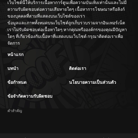
เว็บไซต์นี้ให้บริการเนื้อหาการ์ตูนเพื่อความบันเทิงเท่านั้นและไม่มี
Skill o Ubau
Prison Break
“Steal” tte
wo
ความรับผิดชอบต่อความเสียหายใดๆ เนื้อหาการโฆษณาหรือลิงก์
Akuyakusugiru
Kuwadateru-
ของบุคคลที่สามที่แสดงบนเว็บไซต์ของเรา
kedo
ข้อมูลและภาพทั้งหมดบนเว็บไซต์ถูกเก็บรวบรวมจากอินเทอร์เน็ต
Tsuyosugiru
เราไม่รับผิดชอบต่อเนื้อหาใดๆ หากคุณหรือองค์กรของคุณมีปัญหา
ใดๆ ที่เกี่ยวข้องกับเนื้อหาที่แสดงบนเว็บไซต์ กรุณาติดต่อเราเพื่อ
จัดการ
หน้าแรก
บทนำ
ติดต่อเรา
ข้อกำหนด
นโยบายความเป็นส่วนตัว
ข้อจำกัดความรับผิดชอบ
คำสำคัญ