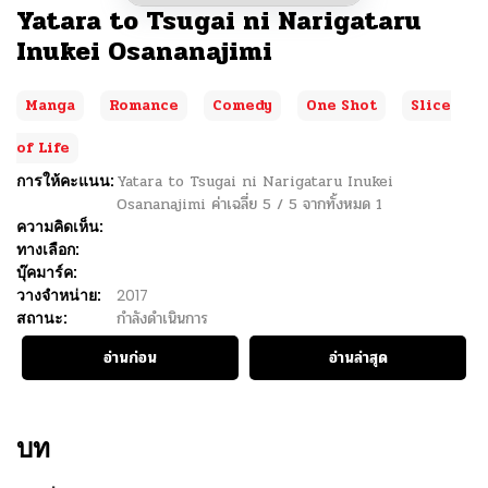
Yatara to Tsugai ni Narigataru
Inukei Osananajimi
Manga
Romance
Comedy
One Shot
Slice
of Life
การให้คะแนน:
Yatara to Tsugai ni Narigataru Inukei
Osananajimi
ค่าเฉลี่ย
5
/
5
จากทั้งหมด
1
ความคิดเห็น:
ทางเลือก:
บุ๊คมาร์ค:
วางจำหน่าย:
2017
สถานะ:
กำลังดำเนินการ
อ่านก่อน
อ่านล่าสุด
บท