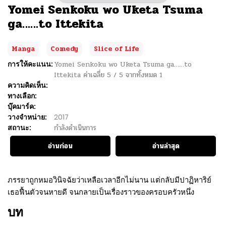
Yomei Senkoku wo Uketa Tsuma
ga……to Ittekita
Manga
Comedy
Slice of Life
การให้คะแนน:
Yomei Senkoku wo Uketa Tsuma ga……to
Ittekita
ค่าเฉลี่ย
5
/
5
จากทั้งหมด
1
ความคิดเห็น:
ทางเลือก:
บุ๊คมาร์ค:
วางจำหน่าย:
2017
สถานะ:
กำลังดำเนินการ
อ่านก่อน
อ่านล่าสุด
ภรรยาถูกหมอวินิจฉัยว่าเหลือเวลาอีกไม่นาน แต่กลับมีปาฏิหาริย์
เธอฟื้นตัวจนหายดี จนกลายเป็นเรื่องราวของครอบครัวหนึ่ง
บท