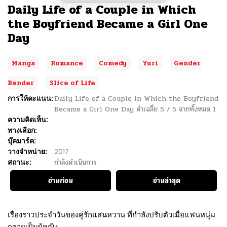
Daily Life of a Couple in Which
the Boyfriend Became a Girl One
Day
Manga
Romance
Comedy
Yuri
Gender
Bender
Slice of Life
การให้คะแนน:
Daily Life of a Couple in Which the Boyfriend
Became a Girl One Day
ค่าเฉลี่ย
5
/
5
จากทั้งหมด
1
ความคิดเห็น:
ทางเลือก:
บุ๊คมาร์ค:
วางจำหน่าย:
2017
สถานะ:
กำลังดำเนินการ
อ่านก่อน
อ่านล่าสุด
เรื่องราวประจำวันของคู่รักแสนหวาน ที่กำลังปรับตัวเมื่อแฟนหนุ่ม
กลายเป็นผู้หญิง