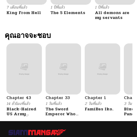
7 เดือนที่แล้ว
1 ปีที่แล้ว
1 ปีที่แล้ว
King From Hell
The 5 Elements
All demons are
ตอนที่ 5
10/24/2024
my servants
ตอนที่ 4
คุณอาจจะชอบ
10/24/2024
ตอนที่ 3
10/24/2024
ตอนที่ 2
10/24/2024
ตอนที่ 1
10/24/2024
Chapter 43
Chapter 33
Chapter 1
Chapt
14 ชั่วโมงที่แล้ว
1 วันที่แล้ว
2 วันที่แล้ว
3 วันที่แ
Black-Haired
The Sword
FamiRes Iko.
Blue 
US Army
Emperor Who
Pand
General ย้อนเวลา
Surpasses His
Vacat
มาเป็นจอมพลสหรัฐ
Previous Life
Hayas
จักรพรรดิเทพดาบ
ผงาดเหนือชาติภพ