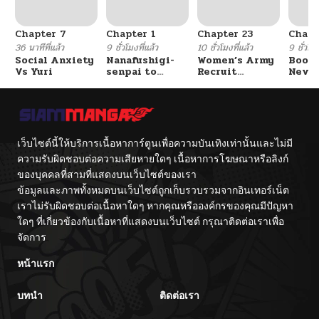
ตอนที่ 1
02/15/2026
Chapter 7
Chapter 1
Chapter 23
Chapt
36 นาทีที่แล้ว
9 ชั่วโมงที่แล้ว
10 ชั่วโมงที่แล้ว
9 ชั่วโมง
Social Anxiety
Nanafushigi-
Women’s Army
Booty
Vs Yuri
senpai to
Recruit
Never
Tetsujin-kun
Training
With
Center
Fight
เว็บไซต์นี้ให้บริการเนื้อหาการ์ตูนเพื่อความบันเทิงเท่านั้นและไม่มี
ความรับผิดชอบต่อความเสียหายใดๆ เนื้อหาการโฆษณาหรือลิงก์
ของบุคคลที่สามที่แสดงบนเว็บไซต์ของเรา
ข้อมูลและภาพทั้งหมดบนเว็บไซต์ถูกเก็บรวบรวมจากอินเทอร์เน็ต
เราไม่รับผิดชอบต่อเนื้อหาใดๆ หากคุณหรือองค์กรของคุณมีปัญหา
ใดๆ ที่เกี่ยวข้องกับเนื้อหาที่แสดงบนเว็บไซต์ กรุณาติดต่อเราเพื่อ
จัดการ
หน้าแรก
บทนำ
ติดต่อเรา