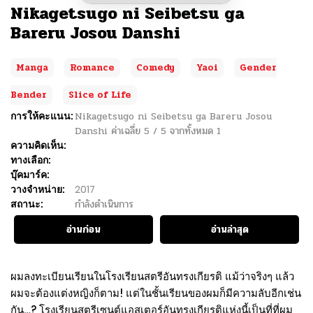
Nikagetsugo ni Seibetsu ga
Bareru Josou Danshi
Manga
Romance
Comedy
Yaoi
Gender
Bender
Slice of Life
การให้คะแนน:
Nikagetsugo ni Seibetsu ga Bareru Josou
Danshi
ค่าเฉลี่ย
5
/
5
จากทั้งหมด
1
ความคิดเห็น:
ทางเลือก:
บุ๊คมาร์ค:
วางจำหน่าย:
2017
สถานะ:
กำลังดำเนินการ
อ่านก่อน
อ่านล่าสุด
ผมลงทะเบียนเรียนในโรงเรียนสตรีอันทรงเกียรติ แม้ว่าจริงๆ แล้ว
ผมจะต้องแต่งหญิงก็ตาม! แต่ในชั้นเรียนของผมก็มีความลับอีกเช่น
กัน…? โรงเรียนสตรีเซนต์แอสเตอร์อันทรงเกียรติแห่งนี้เป็นที่ที่ผม