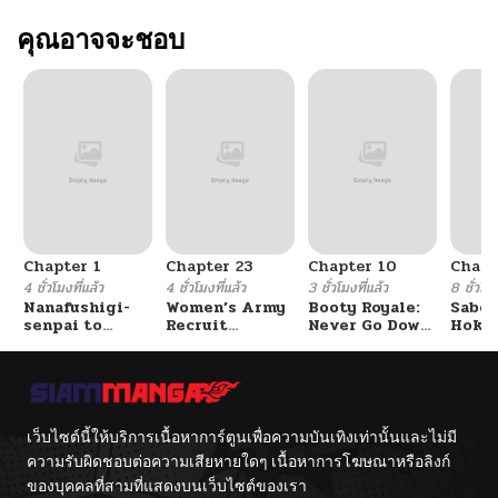
คุณอาจจะชอบ
Chapter 1
Chapter 23
Chapter 10
Chapt
4 ชั่วโมงที่แล้ว
4 ชั่วโมงที่แล้ว
3 ชั่วโมงที่แล้ว
8 ชั่วโมง
Nanafushigi-
Women’s Army
Booty Royale:
Sabor
senpai to
Recruit
Never Go Down
Hoken
Tetsujin-kun
Training
Without A
de Do
Center
Fight!
เว็บไซต์นี้ให้บริการเนื้อหาการ์ตูนเพื่อความบันเทิงเท่านั้นและไม่มี
ความรับผิดชอบต่อความเสียหายใดๆ เนื้อหาการโฆษณาหรือลิงก์
ของบุคคลที่สามที่แสดงบนเว็บไซต์ของเรา