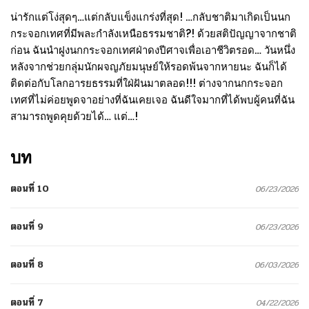
น่ารักแต่โง่สุดๆ…แต่กลับแข็งแกร่งที่สุด! …กลับชาติมาเกิดเป็นนก
กระจอกเทศที่มีพละกำลังเหนือธรรมชาติ?! ด้วยสติปัญญาจากชาติ
ก่อน ฉันนำฝูงนกกระจอกเทศฝ่าดงปีศาจเพื่อเอาชีวิตรอด… วันหนึ่ง
หลังจากช่วยกลุ่มนักผจญภัยมนุษย์ให้รอดพ้นจากหายนะ ฉันก็ได้
ติดต่อกับโลกอารยธรรมที่ใฝ่ฝันมาตลอด!!! ต่างจากนกกระจอก
เทศที่ไม่ค่อยพูดจาอย่างที่ฉันเคยเจอ ฉันดีใจมากที่ได้พบผู้คนที่ฉัน
สามารถพูดคุยด้วยได้… แต่…!
บท
ตอนที่ 10
06/23/2026
ตอนที่ 9
06/23/2026
ตอนที่ 8
06/03/2026
ตอนที่ 7
04/22/2026