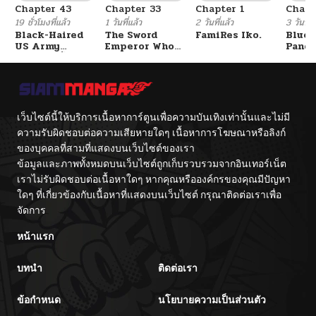
Chapter 43
Chapter 33
Chapter 1
Chapt
19 ชั่วโมงที่แล้ว
1 วันที่แล้ว
2 วันที่แล้ว
3 วันที่แ
Black-Haired
The Sword
FamiRes Iko.
Blue 
US Army
Emperor Who
Pand
General ย้อนเวลา
Surpasses His
Vacat
มาเป็นจอมพลสหรัฐ
Previous Life
Hayas
จักรพรรดิเทพดาบ
ผงาดเหนือชาติภพ
เว็บไซต์นี้ให้บริการเนื้อหาการ์ตูนเพื่อความบันเทิงเท่านั้นและไม่มี
ความรับผิดชอบต่อความเสียหายใดๆ เนื้อหาการโฆษณาหรือลิงก์
ของบุคคลที่สามที่แสดงบนเว็บไซต์ของเรา
ข้อมูลและภาพทั้งหมดบนเว็บไซต์ถูกเก็บรวบรวมจากอินเทอร์เน็ต
เราไม่รับผิดชอบต่อเนื้อหาใดๆ หากคุณหรือองค์กรของคุณมีปัญหา
ใดๆ ที่เกี่ยวข้องกับเนื้อหาที่แสดงบนเว็บไซต์ กรุณาติดต่อเราเพื่อ
จัดการ
หน้าแรก
บทนำ
ติดต่อเรา
ข้อกำหนด
นโยบายความเป็นส่วนตัว