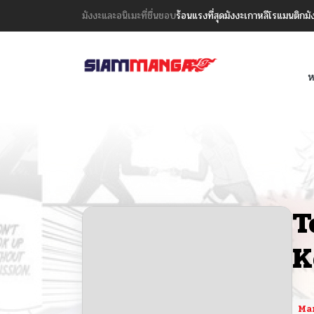
มังงะและอนิเมะที่ชื่นชอบ
ร้อนแรงที่สุด
มังงะเกาหลี
โรแมนติก
มั
ห
T
K
Ma