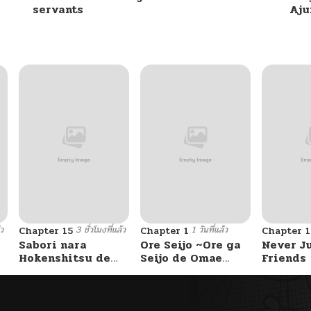
servants
Aj
้ว
3 ชั่วโมงที่แล้ว
1 วันที่แล้ว
Chapter 15
Chapter 1
Chapter 
Sabori nara
Ore Seijo ~Ore ga
Never J
Hokenshitsu de
Seijo de Omae
Friends
Douzo?
Akuyaku Reijou
Saikyou Tag
Otome Game
Kanzen Kouryaku