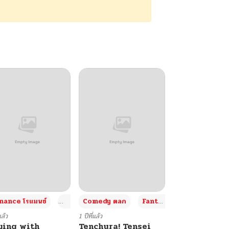
+4
+4
+3
ance โรแมนซ์
Adult ผู้ใหญ่
Comedy ตลก
Fantasy แฟนตาซี
แล้ว
1 ปีที่แล้ว
ying with
Tenchura! Tensei