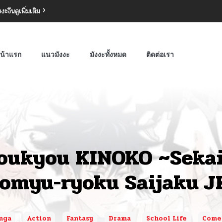
งงะจีน
ดูเพิ่มเติม
น้าแรก
แนวมังงะ
มังงะทั้งหมด
ติดต่อเรา
oukyou KINOKO ~Sekai
omyu-ryoku Saijaku J
nga
Action
Fantasy
Drama
School Life
Come