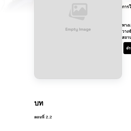
การใ
ทางเ
วางจ
สถา
อ่
บท
ตอนที่ 2.2