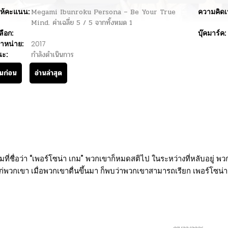
ห้คะแนน:
Megami Ibunroku Persona – Be Your True
ความคิดเ
Mind.
ค่าเฉลี่ย
5
/
5
จากทั้งหมด
1
ลือก:
บุ๊คมาร์ค:
ำหน่าย:
2017
นะ:
กำลังดำเนินการ
านก่อน
อ่านล่าสุด
รมที่ชื่อว่า “เพอร์โซน่า เกม” พวกเขาก็หมดสติไป ในระหว่างที่หลับอยู่ พ
แก่พวกเขา เมื่อพวกเขาตื่นขึ้นมา ก็พบว่าพวกเขาสามารถเรียก เพอร์โซน่