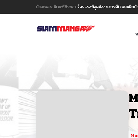
มังงะและอนิเมะที่ชื่นชอบ
ร้อนแรงที่สุด
มังงะเกาหลี
โรแมนติก
มั
ห
M
T
Ma