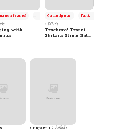
+4
+4
+3
ance โรแมนซ์
Adult ผู้ใหญ่
Comedy ตลก
Fantasy แฟนตาซี
แล้ว
1 ปีที่แล้ว
ying with
Tenchura! Tensei
umma
Shitara Slime Datta
Ken
1 วันที่แล้ว
5
Chapter 1