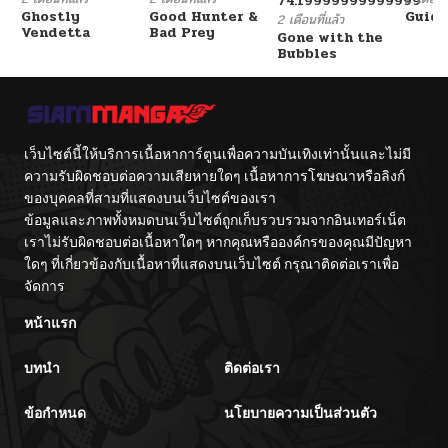
74.19999999999999
Ghostly
Good Hunter &
Guidi
2 เดือนที่แล้ว
Vendetta
Bad Prey
Gone with the
ตอนที่ 39
12/10/2024
Bubbles
ตอนที่ 38
12/10/2024
ตอนที่ 37
เว็บไซต์นี้ให้บริการเนื้อหาการ์ตูนเพื่อความบันเทิงเท่านั้นและไม่มี
12/10/2024
ความรับผิดชอบต่อความเสียหายใดๆ เนื้อหาการโฆษณาหรือลิงก์
ของบุคคลที่สามที่แสดงบนเว็บไซต์ของเรา
ตอนที่ 37
11/21/2024
ข้อมูลและภาพทั้งหมดบนเว็บไซต์ถูกเก็บรวบรวมจากอินเทอร์เน็ต
เราไม่รับผิดชอบต่อเนื้อหาใดๆ หากคุณหรือองค์กรของคุณมีปัญหา
ตอนที่ 36
ใดๆ ที่เกี่ยวข้องกับเนื้อหาที่แสดงบนเว็บไซต์ กรุณาติดต่อเราเพื่อ
10/06/2024
จัดการ
ตอนที่ 35
10/06/2024
หน้าแรก
บทนำ
ติดต่อเรา
ตอนที่ 34
12/10/2024
ข้อกำหนด
นโยบายความเป็นส่วนตัว
ตอนที่ 33
12/10/2024