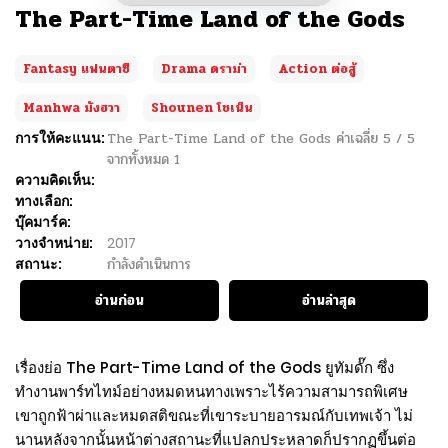
The Part-Time Land of the Gods
Fantasy แฟนตาซี
Drama ดราม่า
Action ต่อสู้
Manhwa มังฮวา
Shounen โชเน็น
การให้คะแนน:
The Part-Time Land of the Gods
ค่าเฉลี่ย
5
/
5
จากทั้งหมด
1
ความคิดเห็น:
ทางเลือก:
บุ๊คมาร์ค:
วางจำหน่าย:
2017
สถานะ:
กำลังดำเนินการ
อ่านก่อน
อ่านล่าสุด
เรื่องย่อ The Part-Time Land of the Gods ยูทัมดั๊ก ซึ่ง
ทำงานพาร์ทไทม์อย่างหมดหนทางเพราะไร้ความสามารถพิเศษ
เขาถูกฟ้าผ่าและหมดสติขณะที่เขาระบายอารมณ์กับเทพเจ้า ไม่
นานหลังจากนั้นหน้าต่างสถานะที่แปลกประหลาดก็ปรากฏขึ้นต่อ